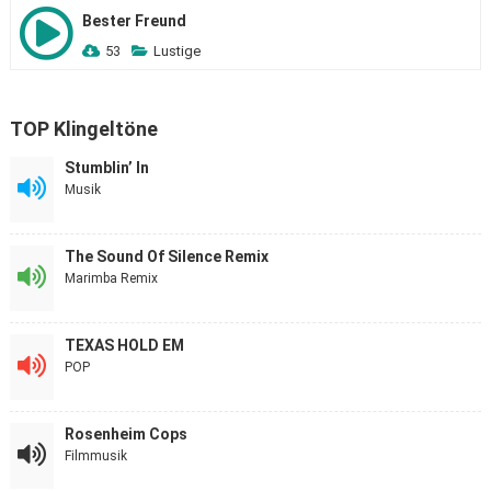
Bester Freund
53
Lustige
TOP Klingeltöne
Stumblin’ In
Musik
The Sound Of Silence Remix
Marimba Remix
TEXAS HOLD EM
POP
Rosenheim Cops
Filmmusik