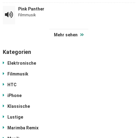
Pink Panther
Filmmusik
Mehr sehen
Kategorien
Elektronische
Filmmusik
HTC
iPhone
Klassische
Lustige
Marimba Remix