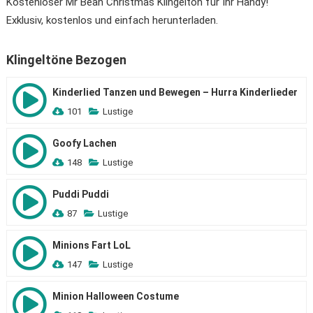
Kostenloser Mr Bean Christmas Klingelton für Ihr Handy!
Exklusiv, kostenlos und einfach herunterladen.
Klingeltöne Bezogen
Kinderlied Tanzen und Bewegen – Hurra Kinderlieder
101
Lustige
Goofy Lachen
148
Lustige
Puddi Puddi
87
Lustige
Minions Fart LoL
147
Lustige
Minion Halloween Costume