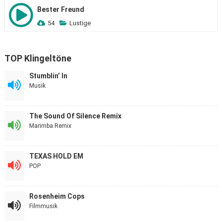
Bester Freund
54
Lustige
TOP Klingeltöne
Stumblin’ In
Musik
The Sound Of Silence Remix
Marimba Remix
TEXAS HOLD EM
POP
Rosenheim Cops
Filmmusik