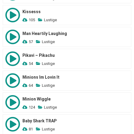
Kissesss
105
Lustige
Man Heartily Laughing
57
Lustige
Pikavi – Pikachu
54
Lustige
Minions Im Lovin It
64
Lustige
Minion Wiggle
124
Lustige
Baby Shark TRAP
81
Lustige