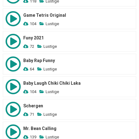
118
Lustige
Game Tetris Original
104
Lustige
Funy 2021
72
Lustige
Baby Rap Funny
64
Lustige
Baby Laugh Chiki Chiki Laka
104
Lustige
Schergen
71
Lustige
Mr. Bean Calling
139
Lustige