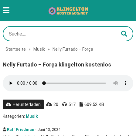
Startseite
»
Musik
»
Nelly Furtado – Força
Nelly Furtado – Força klingelton kostenlos
20
517
609,52 KB
Herunterladen
Kategorien:
Musik
Ralf Friedman
- Juni 13, 2024