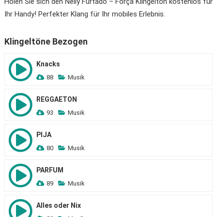
Holen Sie sich den Nelly Furtado – Força Klingelton kostenlos für
Ihr Handy! Perfekter Klang für Ihr mobiles Erlebnis.
Klingeltöne Bezogen
Knacks
88
Musik
REGGAETON
93
Musik
PIJA
80
Musik
PARFUM
89
Musik
Alles oder Nix