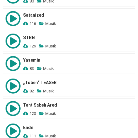
80
Musik
Satanized
116
Musik
STREIT
129
Musik
Yasemin
83
Musik
„Tobeh“ TEASER
82
Musik
Taht Sabeh Ared
123
Musik
Ende
111
Musik