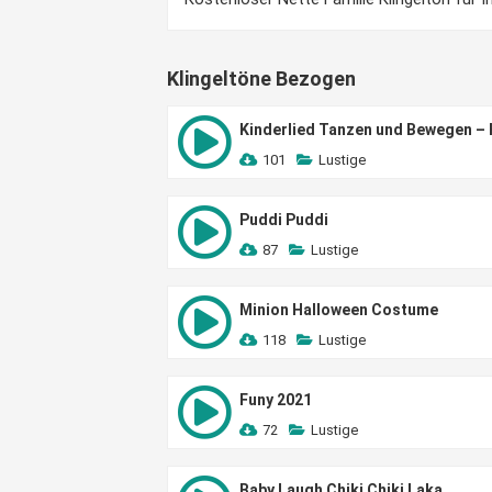
Klingeltöne Bezogen
101
Lustige
Puddi Puddi
87
Lustige
Minion Halloween Costume
118
Lustige
Funy 2021
72
Lustige
Baby Laugh Chiki Chiki Laka