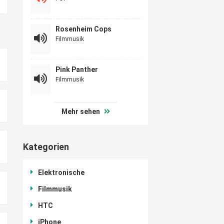
Rosenheim Cops
Filmmusik
Pink Panther
Filmmusik
Mehr sehen
Kategorien
Elektronische
Filmmusik
HTC
iPhone