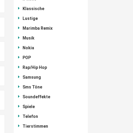
Klassische
Lustige
Marimba Remix
Musik
Nokia
POP
Rap/Hip Hop
Samsung
Sms Töne
Soundeffekte
Spiele
Telefon
Tierstimmen