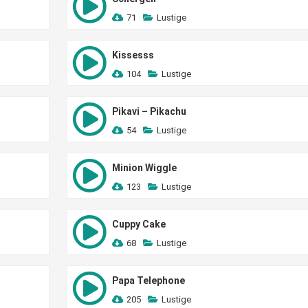
71
Lustige
Kissesss
104
Lustige
Pikavi – Pikachu
54
Lustige
Minion Wiggle
123
Lustige
Cuppy Cake
68
Lustige
Papa Telephone
205
Lustige