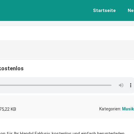
Startseite
Ne
 kostenlos
75,22 KB
Kategorien:
Musik
on für Ihr Handy! Exklusiv, kostenlos und einfach herunterladen.