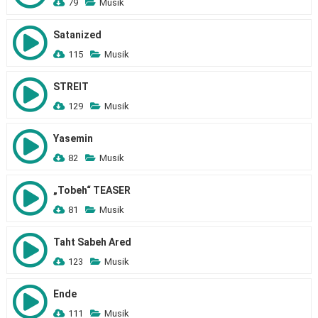
79
Musik
Satanized
115
Musik
STREIT
129
Musik
Yasemin
82
Musik
„Tobeh“ TEASER
81
Musik
Taht Sabeh Ared
123
Musik
Ende
111
Musik