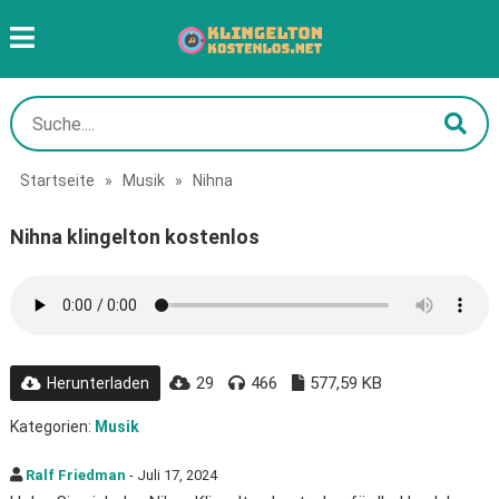
Startseite
»
Musik
»
Nihna
Nihna klingelton kostenlos
29
466
577,59 KB
Herunterladen
Kategorien:
Musik
Ralf Friedman
- Juli 17, 2024