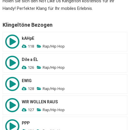
Holen Sie sich den Not Like Us Klingelton kostenlos für Ihr
Handy! Perfekter Klang für Ihr mobiles Erlebnis.
Klingeltöne Bezogen
kAHpE
118
Rap/Hip Hop
Dile a ÉL
126
Rap/Hip Hop
EWIG
128
Rap/Hip Hop
WIR WOLLEN RAUS
127
Rap/Hip Hop
PPP