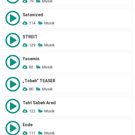
79
Musik
Satanized
114
Musik
STREIT
129
Musik
Yasemin
82
Musik
„Tobeh“ TEASER
80
Musik
Taht Sabeh Ared
122
Musik
Ende
111
Musik