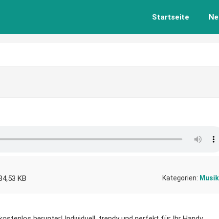
Startseite
Ne
84,53 KB
Kategorien:
Musik
kostenlos herunter! Individuell, trendy und perfekt für Ihr Handy.