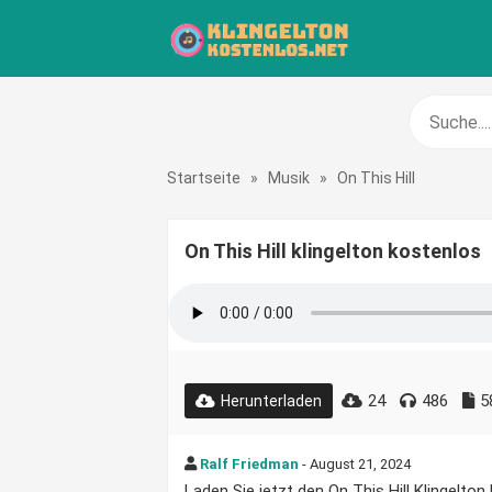
Startseite
»
Musik
»
On This Hill
On This Hill klingelton kostenlos
24
486
5
Herunterladen
Ralf Friedman
- August 21, 2024
Laden Sie jetzt den On This Hill Klingelton 