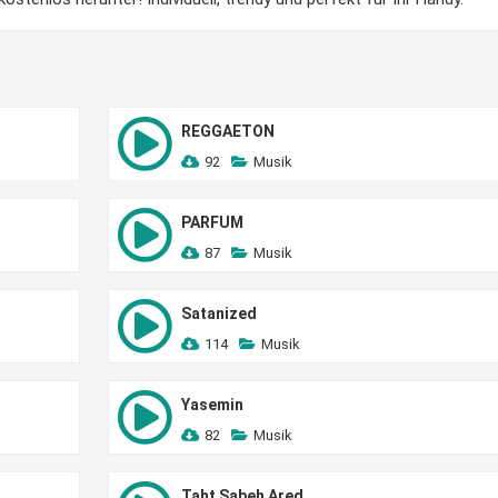
REGGAETON
92
Musik
PARFUM
87
Musik
Satanized
114
Musik
Yasemin
82
Musik
Taht Sabeh Ared