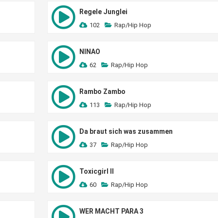
Regele Junglei
102
Rap/Hip Hop
NINAO
62
Rap/Hip Hop
Rambo Zambo
113
Rap/Hip Hop
Da braut sich was zusammen
37
Rap/Hip Hop
Toxicgirl II
60
Rap/Hip Hop
WER MACHT PARA 3