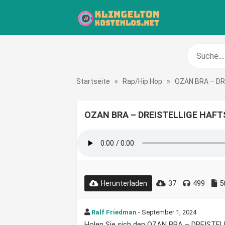
Startseite
»
Rap/Hip Hop
»
OZAN BRA – D
OZAN BRA – DREISTELLIGE HAFTS
37
499
5
Herunterladen
Ralf Friedman
- September 1, 2024
Holen Sie sich den OZAN BRA – DREISTELL