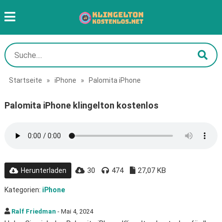
Startseite
»
iPhone
»
Palomita iPhone
Palomita iPhone klingelton kostenlos
30
474
27,07 KB
Herunterladen
Kategorien:
iPhone
Ralf Friedman
- Mai 4, 2024