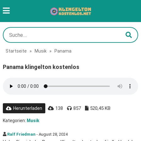
Startseite
»
Musik
»
Panama
Panama klingelton kostenlos
138
857
520,45 KB
Herunterladen
Kategorien:
Musik
Ralf Friedman
- August 28, 2024