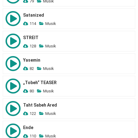
79
Musik
Satanized
114
Musik
STREIT
128
Musik
Yasemin
82
Musik
„Tobeh“ TEASER
80
Musik
Taht Sabeh Ared
122
Musik
Ende
110
Musik