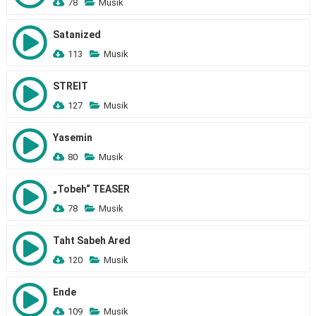
78
Musik
Satanized
113
Musik
STREIT
127
Musik
Yasemin
80
Musik
„Tobeh“ TEASER
78
Musik
Taht Sabeh Ared
120
Musik
Ende
109
Musik