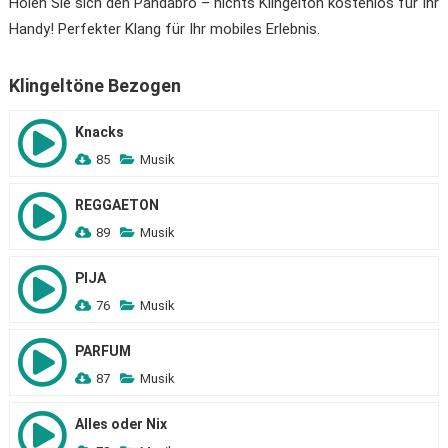
Holen Sie sich den Pandabro – nichts Klingelton kostenlos für Ihr
Handy! Perfekter Klang für Ihr mobiles Erlebnis.
Klingeltöne Bezogen
Knacks
85
Musik
REGGAETON
89
Musik
PIJA
76
Musik
PARFUM
87
Musik
Alles oder Nix