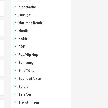
Klassische
Lustige
Marimba Remix
Musik
Nokia
POP
Rap/Hip Hop
Samsung
Sms Töne
Soundeffekte
Spiele
Telefon
Tierstimmen