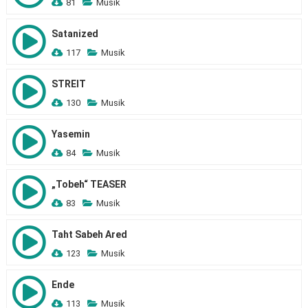
81
Musik
Satanized
117
Musik
STREIT
130
Musik
Yasemin
84
Musik
„Tobeh“ TEASER
83
Musik
Taht Sabeh Ared
123
Musik
Ende
113
Musik