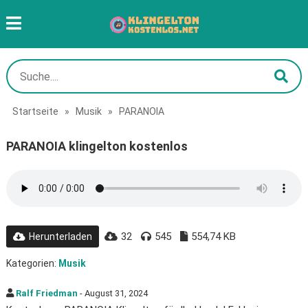
Startseite
»
Musik
»
PARANOIA
PARANOIA klingelton kostenlos
32
545
554,74 KB
Herunterladen
Kategorien:
Musik
Ralf Friedman
- August 31, 2024