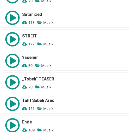
78
Musik
Satanized
113
Musik
STREIT
127
Musik
Yasemin
80
Musik
„Tobeh“ TEASER
78
Musik
Taht Sabeh Ared
121
Musik
Ende
109
Musik