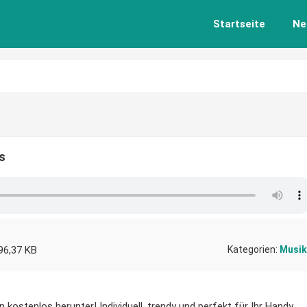
Startseite
Ne
s
96,37 KB
Kategorien:
Musik
n kostenlos herunter! Individuell, trendy und perfekt für Ihr Handy.