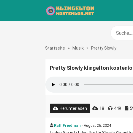
Startseite
»
Musik
»
Pretty Slowly
Pretty Slowly klingelton kostenlo
18
449
5
Herunterladen
Ralf Friedman
- August 26, 2024
Laden Sie jetzt den Pretty Slowly Klingelto