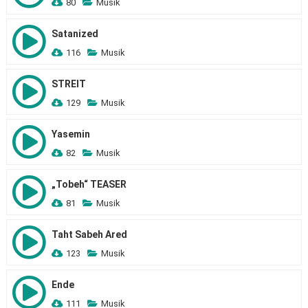
80
Musik
Satanized
116
Musik
STREIT
129
Musik
Yasemin
82
Musik
„Tobeh“ TEASER
81
Musik
Taht Sabeh Ared
123
Musik
Ende
111
Musik