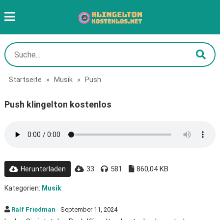
Startseite
»
Musik
»
Push
Push klingelton kostenlos
33
581
860,04 KB
Herunterladen
Kategorien:
Musik
Ralf Friedman
- September 11, 2024