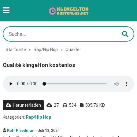
Startseite
»
Rap/Hip Hop
»
Qualité
Qualité klingelton kostenlos
27
534
505,76 KB
Herunterladen
Kategorien:
Rap/Hip Hop
Ralf Friedman
- Juli 13, 2024