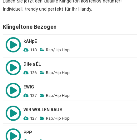
Laden Sie jetzt den Qualité Klingelton kostenlos herunter!
Individuell, trendy und perfekt für Ihr Handy.
Klingeltöne Bezogen
kAHpE
118
Rap/Hip Hop
Dile a ÉL
126
Rap/Hip Hop
EWIG
127
Rap/Hip Hop
WIR WOLLEN RAUS
127
Rap/Hip Hop
PPP