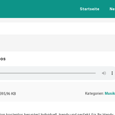
Startseite
Ne
los
595,96 KB
Kategorien:
Musik
 kostenlos herunter! Individuell, trendy und perfekt für Ihr Handy.