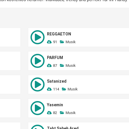
REGGAETON
91
Musik
PARFUM
87
Musik
Satanized
114
Musik
Yasemin
82
Musik
Taht Sabeh Ared