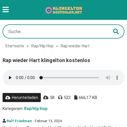
Startseite
»
Rap/Hip Hop
»
Rap wieder Hart
Rap wieder Hart klingelton kostenlos
58
522
666,17 KB
Herunterladen
Kategorien:
Rap/Hip Hop
Ralf Friedman
- Februar 13, 2024