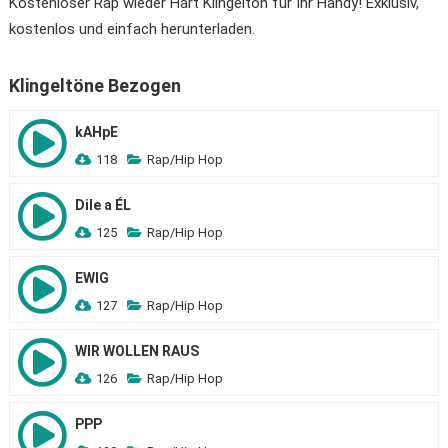
Kostenloser Rap wieder Hart Klingelton für Ihr Handy! Exklusiv,
kostenlos und einfach herunterladen.
Klingeltöne Bezogen
kAHpE
118
Rap/Hip Hop
Dile a ÉL
125
Rap/Hip Hop
EWIG
127
Rap/Hip Hop
WIR WOLLEN RAUS
126
Rap/Hip Hop
PPP