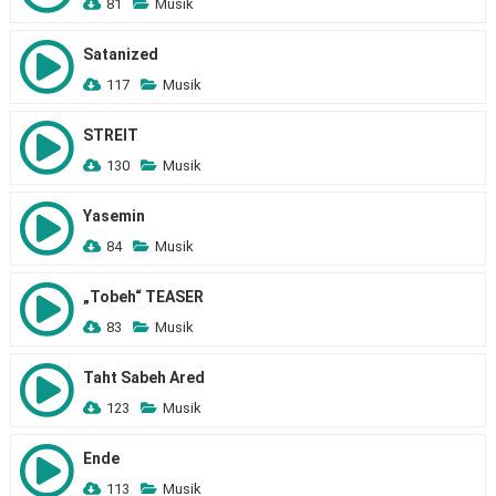
81
Musik
Satanized
117
Musik
STREIT
130
Musik
Yasemin
84
Musik
„Tobeh“ TEASER
83
Musik
Taht Sabeh Ared
123
Musik
Ende
113
Musik