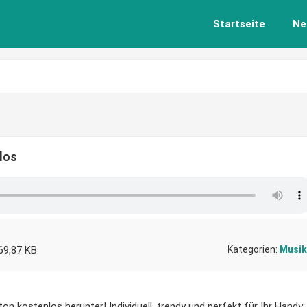
Startseite
Ne
los
69,87 KB
Kategorien:
Musik
on kostenlos herunter! Individuell, trendy und perfekt für Ihr Handy.