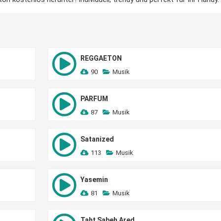
REGGAETON
90
Musik
PARFUM
87
Musik
Satanized
113
Musik
Yasemin
81
Musik
Taht Sabeh Ared