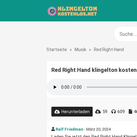
Startseite
»
Musik
»
Red Right Hand
Red Right Hand klingelton kosten
59
609
4
Herunterladen
Ralf Friedman
- März 20, 2024
Laden Sie jetzt den Red Right Hand Klingelt