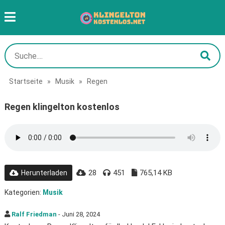
Startseite
»
Musik
»
Regen
Regen klingelton kostenlos
28
451
765,14 KB
Herunterladen
Kategorien:
Musik
Ralf Friedman
- Juni 28, 2024