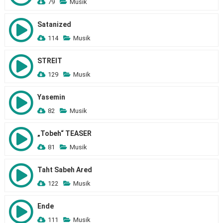
79
Musik
Satanized
114
Musik
STREIT
129
Musik
Yasemin
82
Musik
„Tobeh“ TEASER
81
Musik
Taht Sabeh Ared
122
Musik
Ende
111
Musik