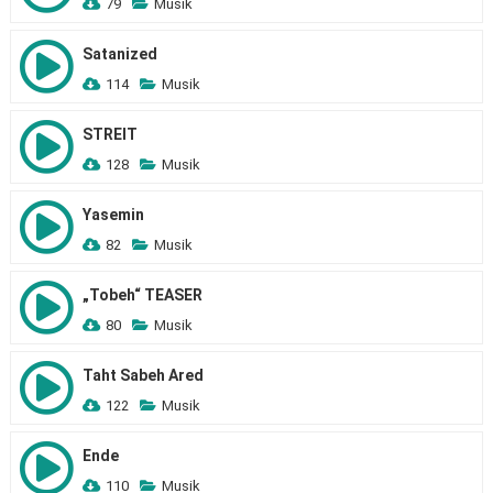
79
Musik
Satanized
114
Musik
STREIT
128
Musik
Yasemin
82
Musik
„Tobeh“ TEASER
80
Musik
Taht Sabeh Ared
122
Musik
Ende
110
Musik