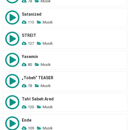
78
Musik
Satanized
113
Musik
STREIT
127
Musik
Yasemin
80
Musik
„Tobeh“ TEASER
78
Musik
Taht Sabeh Ared
120
Musik
Ende
109
Musik