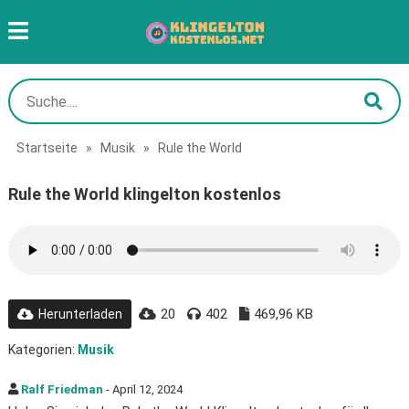
Startseite
»
Musik
»
Rule the World
Rule the World klingelton kostenlos
20
402
469,96 KB
Herunterladen
Kategorien:
Musik
Ralf Friedman
- April 12, 2024