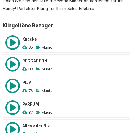
Holen Sie sich den Rule the World Klingelton kostenlos für Ihr
Handy! Perfekter Klang für Ihr mobiles Erlebnis.
Klingeltöne Bezogen
Knacks
85
Musik
REGGAETON
89
Musik
PIJA
76
Musik
PARFUM
87
Musik
Alles oder Nix