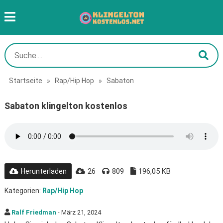
Startseite
»
Rap/Hip Hop
»
Sabaton
Sabaton klingelton kostenlos
26
809
196,05 KB
Herunterladen
Kategorien:
Rap/Hip Hop
Ralf Friedman
- März 21, 2024