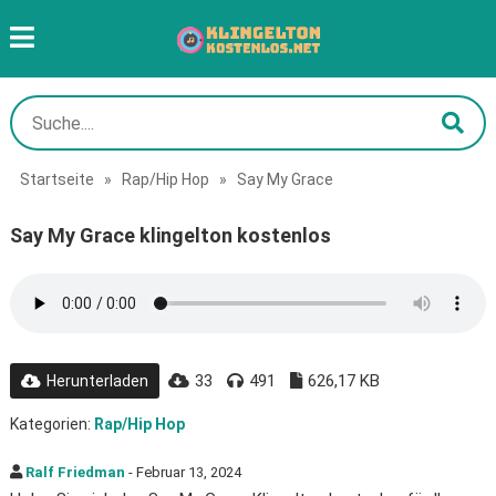
Startseite
»
Rap/Hip Hop
»
Say My Grace
Say My Grace klingelton kostenlos
33
491
626,17 KB
Herunterladen
Kategorien:
Rap/Hip Hop
Ralf Friedman
- Februar 13, 2024