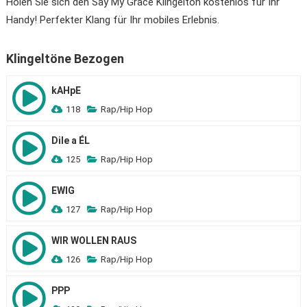
Holen Sie sich den Say My Grace Klingelton kostenlos für Ihr
Handy! Perfekter Klang für Ihr mobiles Erlebnis.
Klingeltöne Bezogen
kAHpE
118
Rap/Hip Hop
Dile a ÉL
125
Rap/Hip Hop
EWIG
127
Rap/Hip Hop
WIR WOLLEN RAUS
126
Rap/Hip Hop
PPP