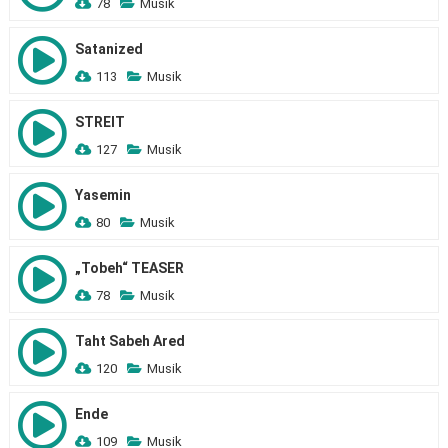
78
Musik
Satanized
113
Musik
STREIT
127
Musik
Yasemin
80
Musik
„Tobeh“ TEASER
78
Musik
Taht Sabeh Ared
120
Musik
Ende
109
Musik