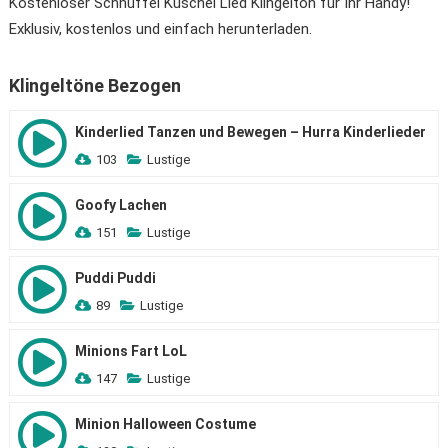
Kostenloser Schnuffel Kuschel Lied Klingelton für Ihr Handy!
Exklusiv, kostenlos und einfach herunterladen.
Klingeltöne Bezogen
Kinderlied Tanzen und Bewegen – Hurra Kinderlieder
103
Lustige
Goofy Lachen
151
Lustige
Puddi Puddi
89
Lustige
Minions Fart LoL
147
Lustige
Minion Halloween Costume