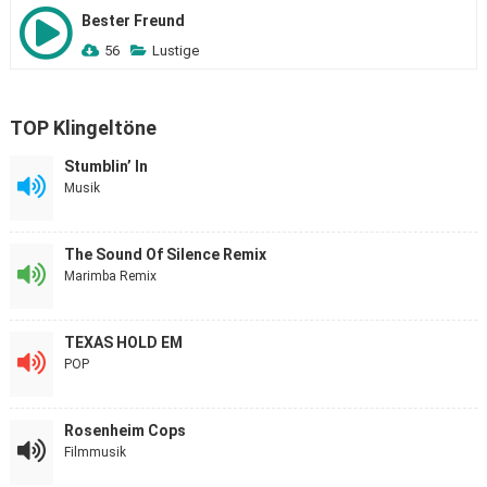
Bester Freund
56
Lustige
TOP Klingeltöne
Stumblin’ In
Musik
The Sound Of Silence Remix
Marimba Remix
TEXAS HOLD EM
POP
Rosenheim Cops
Filmmusik