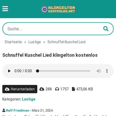
Startseite
»
Lustige
»
Schnuffel Kuschel Lied
Schnuffel Kuschel Lied klingelton kostenlos
288
1757
473,06 KB
Herunterladen
Kategorien:
Lustige
Ralf Friedman
- März 21, 2024