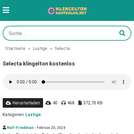
Startseite
»
Lustige
»
Selecta
Selecta klingelton kostenlos
40
468
372,70 KB
Herunterladen
Kategorien:
Lustige
Ralf Friedman
- Februar 20, 2024