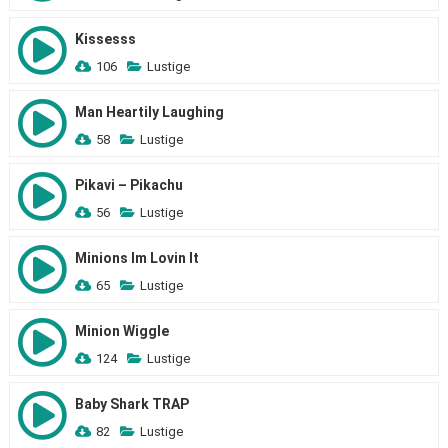
Kissesss
106
Lustige
Man Heartily Laughing
58
Lustige
Pikavi – Pikachu
56
Lustige
Minions Im Lovin It
65
Lustige
Minion Wiggle
124
Lustige
Baby Shark TRAP
82
Lustige