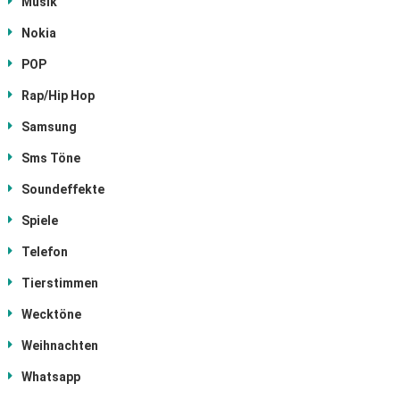
Musik
Nokia
POP
Rap/Hip Hop
Samsung
Sms Töne
Soundeffekte
Spiele
Telefon
Tierstimmen
Wecktöne
Weihnachten
Whatsapp