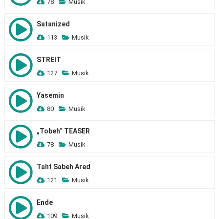
78
Musik
Satanized
113
Musik
STREIT
127
Musik
Yasemin
80
Musik
„Tobeh“ TEASER
78
Musik
Taht Sabeh Ared
121
Musik
Ende
109
Musik