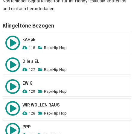
Kostenloser Signal Klingelton für Ihr Handy! Exklusiv, kostenlos
und einfach herunterladen.
Klingeltöne Bezogen
kAHpE
118
Rap/Hip Hop
Dile a ÉL
127
Rap/Hip Hop
EWIG
129
Rap/Hip Hop
WIR WOLLEN RAUS
128
Rap/Hip Hop
PPP