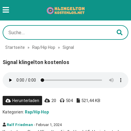
Startseite
»
Rap/Hip Hop
»
Signal
Signal klingelton kostenlos
20
504
521,44 KB
Herunterladen
Kategorien:
Rap/Hip Hop
Ralf Friedman
- Februar 1, 2024