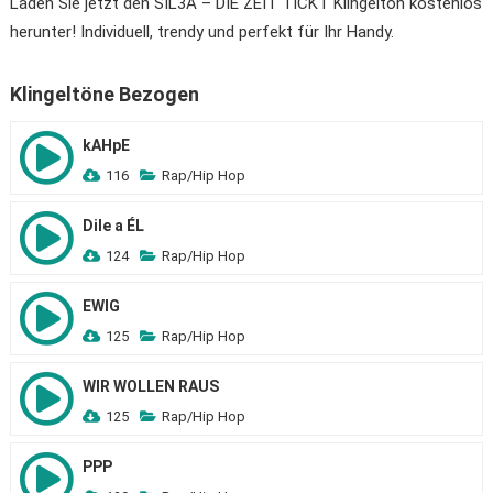
Laden Sie jetzt den SIL3A – DIE ZEIT TICKT Klingelton kostenlos
herunter! Individuell, trendy und perfekt für Ihr Handy.
Klingeltöne Bezogen
kAHpE
116
Rap/Hip Hop
Dile a ÉL
124
Rap/Hip Hop
EWIG
125
Rap/Hip Hop
WIR WOLLEN RAUS
125
Rap/Hip Hop
PPP