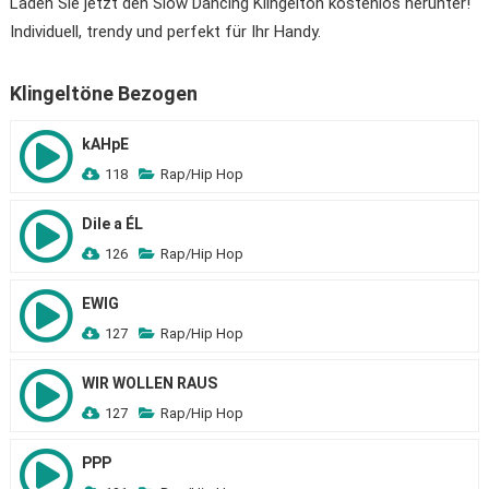
Laden Sie jetzt den Slow Dancing Klingelton kostenlos herunter!
Individuell, trendy und perfekt für Ihr Handy.
Klingeltöne Bezogen
kAHpE
118
Rap/Hip Hop
Dile a ÉL
126
Rap/Hip Hop
EWIG
127
Rap/Hip Hop
WIR WOLLEN RAUS
127
Rap/Hip Hop
PPP