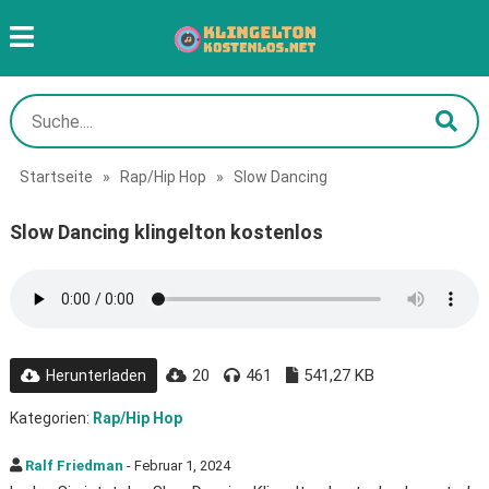
Startseite
»
Rap/Hip Hop
»
Slow Dancing
Slow Dancing klingelton kostenlos
20
461
541,27 KB
Herunterladen
Kategorien:
Rap/Hip Hop
Ralf Friedman
- Februar 1, 2024