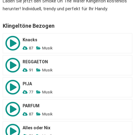
Laden Sie jetzt den Smoke On The Water Klingelton kostenlos
herunter! Individuell, trendy und perfekt für Ihr Handy.
Klingeltöne Bezogen
Knacks
87
Musik
REGGAETON
91
Musik
PIJA
77
Musik
PARFUM
87
Musik
Alles oder Nix