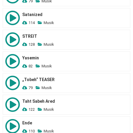
79
Musik
Satanized
114
Musik
STREIT
128
Musik
Yasemin
82
Musik
„Tobeh“ TEASER
79
Musik
Taht Sabeh Ared
122
Musik
Ende
110
Musik