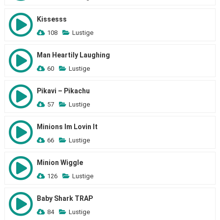
Kissesss
108
Lustige
Man Heartily Laughing
60
Lustige
Pikavi – Pikachu
57
Lustige
Minions Im Lovin It
66
Lustige
Minion Wiggle
126
Lustige
Baby Shark TRAP
84
Lustige