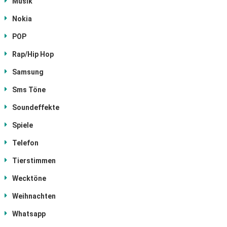
Musik
Nokia
POP
Rap/Hip Hop
Samsung
Sms Töne
Soundeffekte
Spiele
Telefon
Tierstimmen
Wecktöne
Weihnachten
Whatsapp