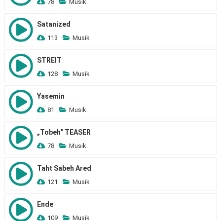
78
Musik
Satanized
113
Musik
STREIT
128
Musik
Yasemin
81
Musik
„Tobeh“ TEASER
78
Musik
Taht Sabeh Ared
121
Musik
Ende
109
Musik