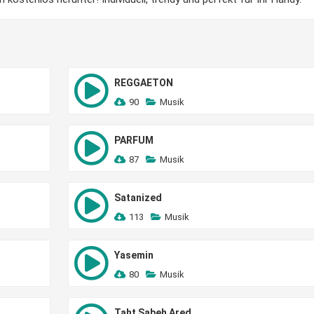
REGGAETON
90
Musik
PARFUM
87
Musik
Satanized
113
Musik
Yasemin
80
Musik
Taht Sabeh Ared