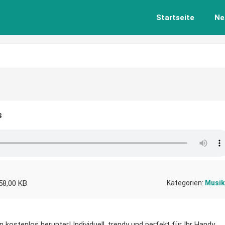
Startseite
Ne
s
58,00 KB
Kategorien:
Musik
 kostenlos herunter! Individuell, trendy und perfekt für Ihr Handy.