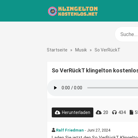
Startseite
»
Musik
»
So VerRückT
So VerRückT klingelton kostenlo
20
434
5
Herunterladen
Ralf Friedman
- Juni 27, 2024
Laden Sie jetzt den So VerRückT Klingelton