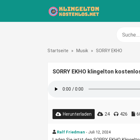
Startseite
»
Musik
»
SORRY EKHO
SORRY EKHO klingelton kostenlo
24
426
6
Herunterladen
Ralf Friedman
- Juli 12, 2024
Laden Sie jetzt den SORRY EKHO Klingelton 