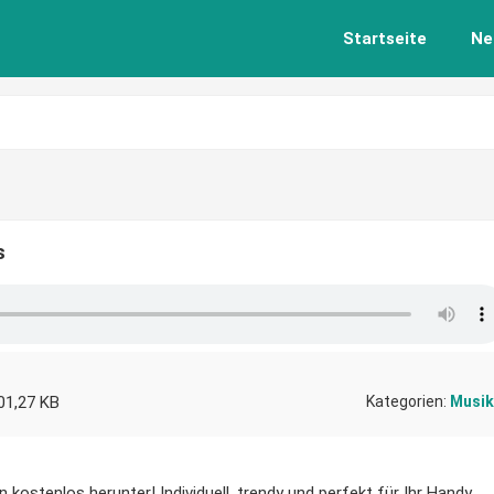
Startseite
Ne
s
01,27 KB
Kategorien:
Musik
kostenlos herunter! Individuell, trendy und perfekt für Ihr Handy.