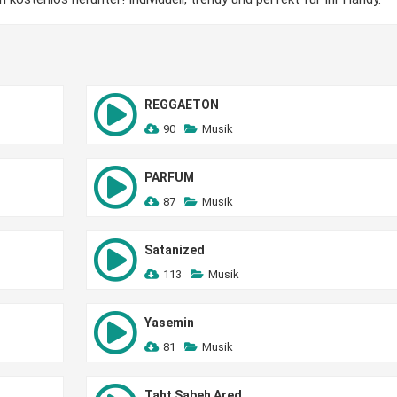
REGGAETON
90
Musik
PARFUM
87
Musik
Satanized
113
Musik
Yasemin
81
Musik
Taht Sabeh Ared