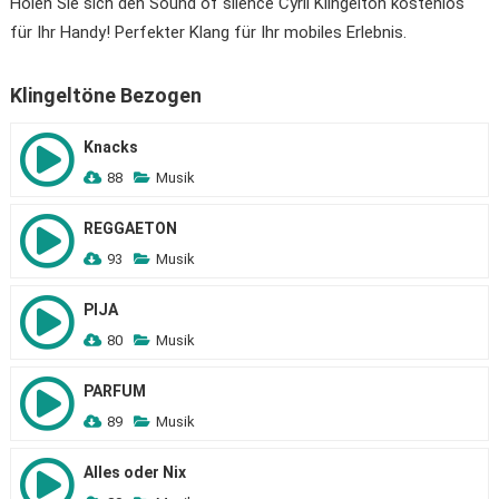
Holen Sie sich den Sound of silence Cyril Klingelton kostenlos
für Ihr Handy! Perfekter Klang für Ihr mobiles Erlebnis.
Klingeltöne Bezogen
Knacks
88
Musik
REGGAETON
93
Musik
PIJA
80
Musik
PARFUM
89
Musik
Alles oder Nix