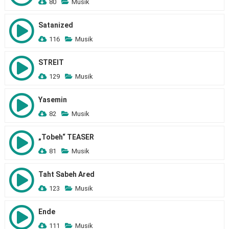
80
Musik
Satanized
116
Musik
STREIT
129
Musik
Yasemin
82
Musik
„Tobeh“ TEASER
81
Musik
Taht Sabeh Ared
123
Musik
Ende
111
Musik