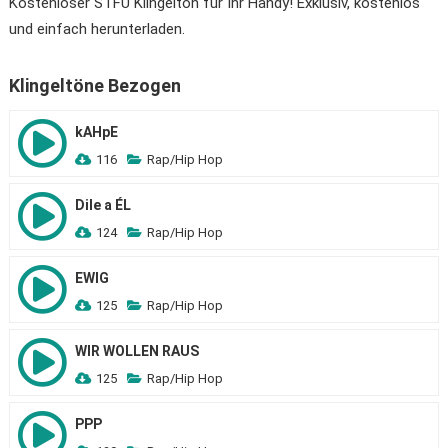
Kostenloser STFU Klingelton für Ihr Handy! Exklusiv, kostenlos
und einfach herunterladen.
Klingeltöne Bezogen
kAHpE
116
Rap/Hip Hop
Dile a ÉL
124
Rap/Hip Hop
EWIG
125
Rap/Hip Hop
WIR WOLLEN RAUS
125
Rap/Hip Hop
PPP