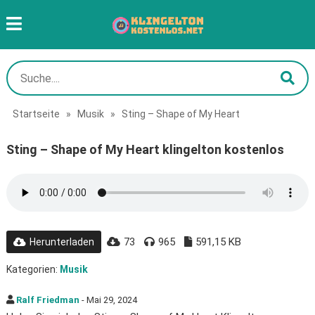
Startseite
»
Musik
»
Sting – Shape of My Heart
Sting – Shape of My Heart klingelton kostenlos
73
965
591,15 KB
Herunterladen
Kategorien:
Musik
Ralf Friedman
- Mai 29, 2024