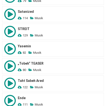
79
Musik
Satanized
114
Musik
STREIT
129
Musik
Yasemin
82
Musik
„Tobeh“ TEASER
80
Musik
Taht Sabeh Ared
122
Musik
Ende
111
Musik