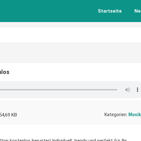
Startseite
Ne
nlos
54,69 KB
Kategorien:
Musik
on kostenlos herunter! Individuell, trendy und perfekt für Ihr