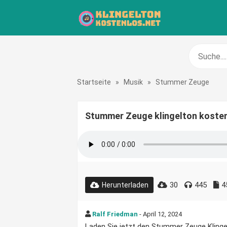
Startseite
»
Musik
»
Stummer Zeuge
Stummer Zeuge klingelton koste
30
445
4
Herunterladen
Ralf Friedman
- April 12, 2024
Laden Sie jetzt den Stummer Zeuge Klingelt