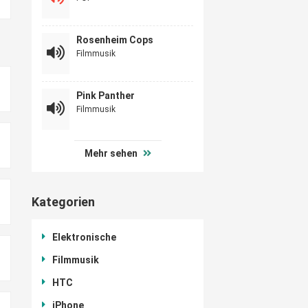
Rosenheim Cops
Filmmusik
Pink Panther
Filmmusik
Mehr sehen
Kategorien
Elektronische
Filmmusik
HTC
iPhone