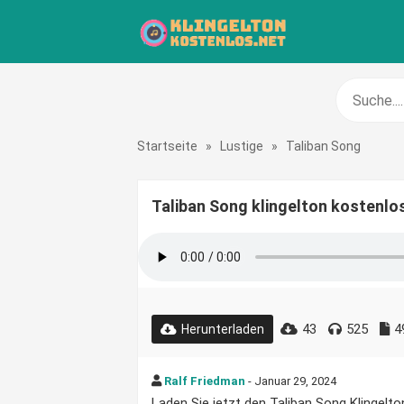
Startseite
»
Lustige
»
Taliban Song
Taliban Song klingelton kostenlo
43
525
4
Herunterladen
Ralf Friedman
- Januar 29, 2024
Laden Sie jetzt den Taliban Song Klingelton