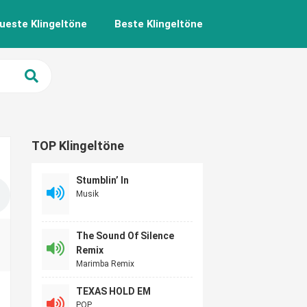
ueste Klingeltöne
Beste Klingeltöne
TOP Klingeltöne
Stumblin’ In
Musik
The Sound Of Silence
Remix
Marimba Remix
TEXAS HOLD EM
POP