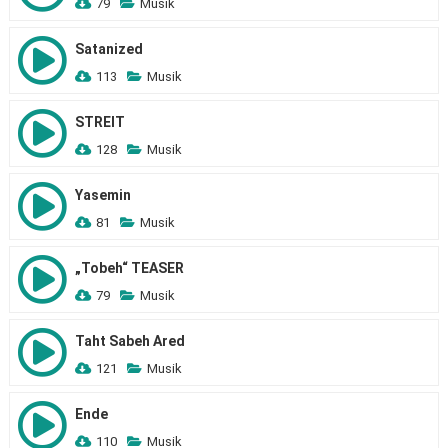
79
Musik
Satanized
113
Musik
STREIT
128
Musik
Yasemin
81
Musik
„Tobeh“ TEASER
79
Musik
Taht Sabeh Ared
121
Musik
Ende
110
Musik