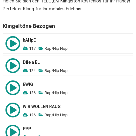
Holen Sie sich den TELL ‚EM Klingelton kostenlos für Ihr Handy!
Perfekter Klang für Ihr mobiles Erlebnis.
Klingeltöne Bezogen
kAHpE
117
Rap/Hip Hop
Dile a ÉL
124
Rap/Hip Hop
EWIG
126
Rap/Hip Hop
WIR WOLLEN RAUS
126
Rap/Hip Hop
PPP