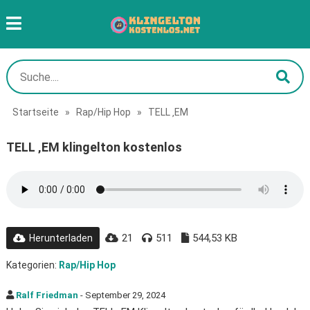
Startseite
»
Rap/Hip Hop
»
TELL ‚EM
TELL ‚EM klingelton kostenlos
21
511
544,53 KB
Herunterladen
Kategorien:
Rap/Hip Hop
Ralf Friedman
- September 29, 2024