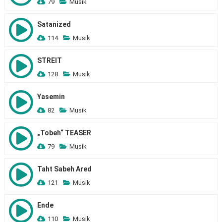
79
Musik
Satanized
114
Musik
STREIT
128
Musik
Yasemin
82
Musik
„Tobeh“ TEASER
79
Musik
Taht Sabeh Ared
121
Musik
Ende
110
Musik