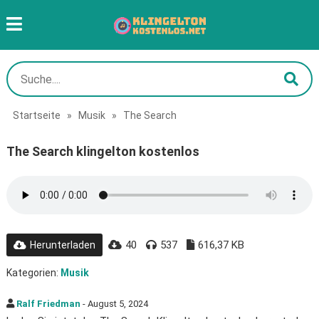
Startseite
»
Musik
»
The Search
The Search klingelton kostenlos
40
537
616,37 KB
Herunterladen
Kategorien:
Musik
Ralf Friedman
- August 5, 2024