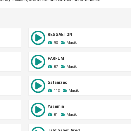
REGGAETON
90
Musik
PARFUM
87
Musik
Satanized
113
Musik
Yasemin
81
Musik
Taht Sabeh Ared