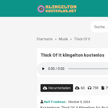
Startseite
»
Musik
»
Thick Of It
Thick Of It klingelton kostenlos
60
759
7
Herunterladen
Ralf Friedman
- Oktober 9, 2024
Kostenloser Thick Of It Klingelton für Ihr