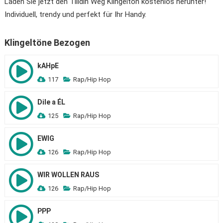
Laden Sie jetzt den Tilidin Weg Klingelton kostenlos herunter!
Individuell, trendy und perfekt für Ihr Handy.
Klingeltöne Bezogen
kAHpE
117
Rap/Hip Hop
Dile a ÉL
125
Rap/Hip Hop
EWIG
126
Rap/Hip Hop
WIR WOLLEN RAUS
126
Rap/Hip Hop
PPP